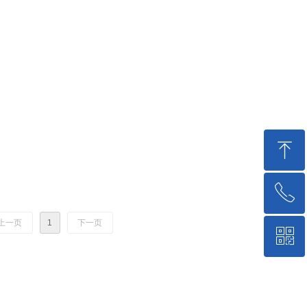
ꁸ
ꂅ
回到顶部
上一页
1
下一页
ꀥ
0316-2809111
微信二维码