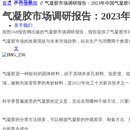
荣誉资质
首页
ꄲ
行业新闻
ꄲ
气凝胶市场调研报告：2023年中国气凝
气凝胶市场调研报告
：
202
3
新闻中心
您好，欢迎访问河北金纳低碳材料有限公司网站，我们将竭诚为您服务
关于我们
联系我们
ꀅ
简体中文
按
照
16
8
报告网出版的
气凝胶市场调研报告
，报告提供了气凝胶市
联系我们
气凝胶市场的发展现状与未来市场趋势，站在生产与消费两个角度
简体中
文
English
气凝胶是一种较轻的固体材料，由于其纳米多孔材料、低密度、
域，被称为改变世界的奇妙材料，
是
202
2
年化工十大新兴技术之一
科学界普遍接受的气凝胶的定义是，无论采用哪种干燥方法，只要
气凝胶的分类方法很多，可以根据气凝胶的外观差异、制备方法、
分和复合成分。