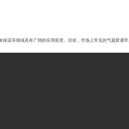
体保温等领域具有广阔的应用前景。目前，市场上常见的气凝胶通常
胶市场规模达
到
17.5
6
亿元，近五年复合增长率达
到
23.58
%
。预
计
202
凝胶材料比产品生产难度小，占比较大。从气凝胶商品的市场份额来