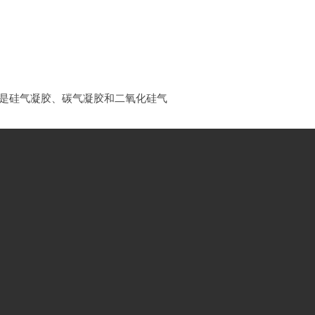
是硅气凝胶、碳气凝胶和二氧化硅气
3
年我国气凝胶市场规模将达
到
26.8
2
看
，
202
1
年气凝胶材料
占
58
%
，气凝