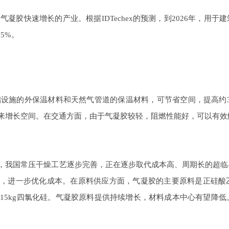
为气凝胶快速增长的产业。根
据
IDTeche
x
的预测，
到
202
6
年，用于建
15
%
。
础设施的外保温材料和天然气管道的保温材料，可节省空间，提高
约
来增长空间。在交通方面，由于气凝胶较轻，阻燃性能好，可以有效
，我国常压干燥工艺逐步完善，正在逐步取代成本高、周期长的超临
，进一步优化成本。在原料供应方面，气凝胶的主要原料是正硅酸
-15k
g
四氯化硅。气凝胶原料提供持续增长，材料成本中心有望降低