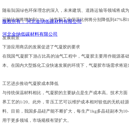
微信二维码
随着我国绿色环保理念的深入，未来建筑、道路运输等领域将成
运输比例将增加
到
13
%
，油气和工业保温比例将分别降低
到
47
%
和
版权所有：
河北金纳低碳材料有限公司
河北金纳低碳材料有限公司
发展前景
下游应用商店的发展促进了气凝胶的要求
在我国气凝胶下游占比高的油气工程中，气凝胶主要用作能源基
本。在国内大型炼化工业快速发展的环境下，气凝胶市场需求将迎
工艺进步推动气凝胶成本降低
与传统保温材料相比，气凝胶的主要缺点是生产成本高。技术方面
界工艺
的
1/2
0
。此外，常压工艺可以维护成本相对较低的无机硅源
料。目前，我国多晶硅产能不断扩大，每生
产
1k
g
多晶硅副本
为
10
用于更多领域，市场规模有望扩大。