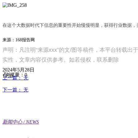
在这个大数据时代下信息的重要性开始慢慢明显，获得行业数据，
来源：
168
报告网
声明：凡注明
“
来源
xxx”
的文
/
图等稿件，本平台转载出
实性，文章内容仅供参考。如若侵权，联系
删除
2024年5月28日
ꄘ
浏览量：
0
11:33
上一篇：
无
下一篇：
无
新闻中心 / NEWS