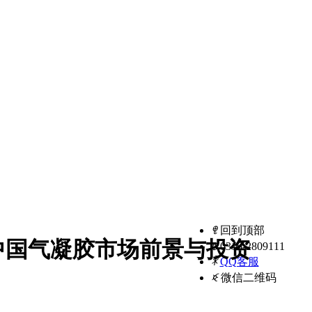
ꁸ
回到顶部
年中国气凝胶市场前景与投资
ꂅ
0316-2809111
ꁗ
QQ客服
ꀥ
微信二维码