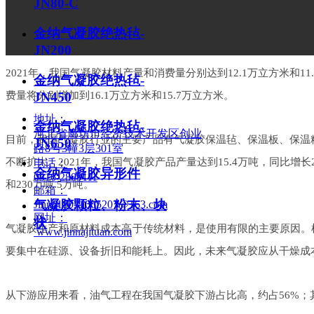
JN80-C
生产量和消费量
随着气凝胶应用技术的不断成熟、工业化的不断推进和政策的大力
金纳气凝胶绝热毡-
JN200
202
1
年，我国气凝胶材料产量和消费量分别达
到
12.
1
万立方米
和
11.
金纳气凝胶绝热毡-
JN450
费量将分别增加
到
16.
1
万立方米
和
15.
7
万立方米。
地址：
金纳气凝胶绝热毡-
河北省廊坊市经济技术开发区创业
目前，我国气凝胶行业的主要产品有气凝胶保温毡、保温板、保温
JN650
路8号3幢3层301室
不断扩大
。
202
1
年，我国气凝胶产品产量达
到
15.
4
万吨，同比增
长
电话：
金纳气凝胶异形件
0316-2809111
和
23
0
万
吨
.
5
万吨。
邮箱：
气凝胶颗粒、粉末、块
Jinna18031605207@163.com
网址：
状
气凝胶生产和原材料成本高于传统材料，是使用有限的主要原因。
www.jinnajituan.com
要集中在硅源、设备折旧和能耗上。因此，未来气凝胶应从干燥成
从下游应用来看，油气工程在我国气凝胶下游占比高，约
占
56
%
；