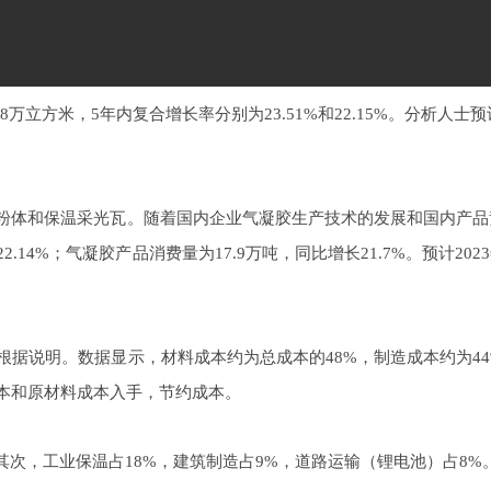
支持，近年来气凝胶材料的产量和消费量大幅增加。
8
万立方米
，
5
年内复合增长率分别
为
23.51
%
和
22.15
%
。分析人士预
粉体和保温采光瓦。随着国内企业气凝胶生产技术的发展和国内产品
22.14
%
；气凝胶产品消费量
为
17.
9
万吨，同比增
长
21.7
%
。预
计
202
3
根据说明。数据显示，材料成本约为总成本
的
48
%
，制造成本约
为
44
本和原材料成本入手，节约成本。
其次，工业保温
占
18
%
，建筑制造
占
9
%
，道路运输（锂电池）
占
8
%