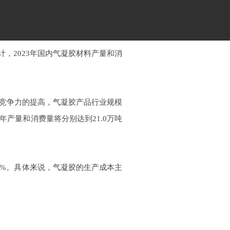
计
，
202
3
年国内气凝胶材料产量和消
竞争力的提高，气凝胶产品行业规模
年产量和消费量将分别达
到
21.
0
万吨
%
。具体来说，气凝胶的生产成本主
。