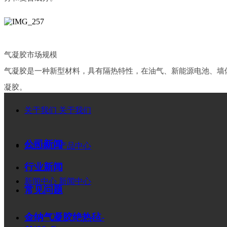
气凝胶市场规模
气凝胶是一种新型材料，具有隔热特性，在油气、新能源电池、墙
凝胶。
关于我们
关于我们
近年来，我国气凝胶市场规模保持增长趋势
。
202
1
年，我国气凝
亿元。
公司新闻
产品中心
产品中心
行业新闻
目标市场状况
新闻中心
新闻中心
我国气凝胶产品主要分为气凝胶材料和气凝胶产品两部分，其中气
常见问题
胶产品
占
42
%
。
金纳气凝胶绝热毡-