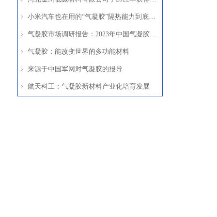
小米汽车也在用的“气凝胶”隔热能力到底有多强？
ꁇ
气凝胶市场调研报告：2023年中国气凝胶市场前景与投资调研
ꁇ
气凝胶：能改变世界的多功能材料
ꁇ
来源于中国军网对气凝胶的报导
ꁇ
航天科工：气凝胶新材料产业化培育发展
ꁇ