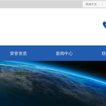
简体中文
ꀅ
荣誉资质
新闻中心
联