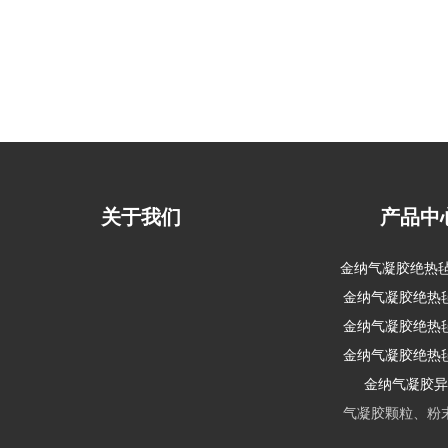
关于我们
产品中
金纳气凝胶绝热毡-J
金纳气凝胶绝热毡-
金纳气凝胶绝热毡-
金纳气凝胶绝热毡-
金纳气凝胶异
气凝胶颗粒、粉