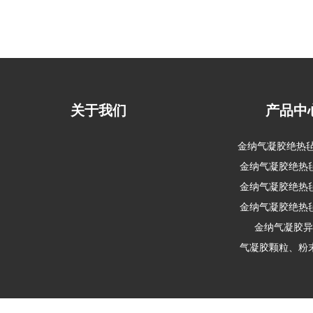
关于我们
产品中
金纳气凝胶绝热毡-J
金纳气凝胶绝热毡-
金纳气凝胶绝热毡-
金纳气凝胶绝热毡-
金纳气凝胶异
气凝胶颗粒、粉