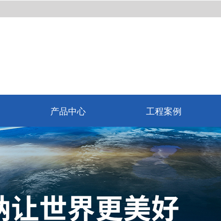
产品中心
工程案例